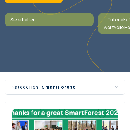
Sie erhalten …
… Tutorials,
wertvolle R
Kategorien:
SmartForest
Alle Nachrichten
Allgemein
Interview