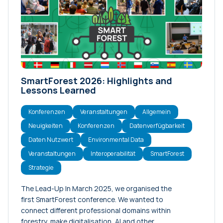
Konferenzen
Meinungsartikel
Neuigkeiten
Projekte
Tutorials
SmartForest 2026: Highlights and
Veranstaltungen
Lessons Learned
Versionshinweise
Konferenzen
Veranstaltungen
Allgemein
Neuigkeiten
Konferenzen
Datenverfügbarkeit
Daten Nutzwert
Environmental Data
Veranstaltungen
Interoperabilität
SmartForest
Strategie
The Lead-Up In March 2025, we organised the
first SmartForest conference. We wanted to
connect different professional domains within
forestry, make digitalisation, AI and other